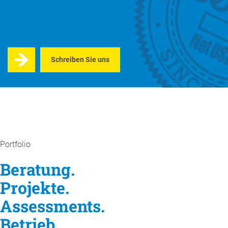
Schreiben Sie uns
Portfolio
Beratung.
Projekte.
Assessments.
Betrieb.