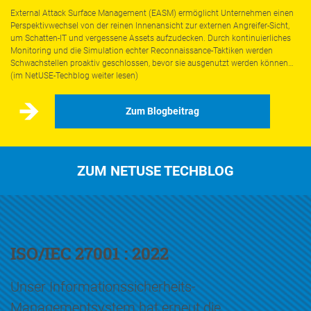
External Attack Surface Management (EASM) ermöglicht Unternehmen einen
Perspektivwechsel von der reinen Innenansicht zur externen Angreifer-Sicht,
um Schatten-IT und vergessene Assets aufzudecken. Durch kontinuierliches
Monitoring und die Simulation echter Reconnaissance-Taktiken werden
Schwachstellen proaktiv geschlossen, bevor sie ausgenutzt werden können…
(im NetUSE-Techblog weiter lesen)
Zum Blogbeitrag
ZUM NETUSE TECHBLOG
ISO/IEC 27001 : 2022
Unser Informationssicherheits-
Managementsystem hat erneut die