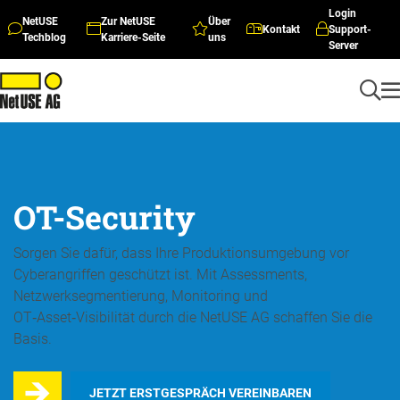
Login
NetUSE
Zur NetUSE
Über
Kontakt
Support-
Techblog
Karriere-Seite
uns
Server
OT-Security
Sorgen Sie dafür, dass Ihre Produktionsumgebung vor
Cyberangriffen geschützt ist. Mit Assessments,
Netzwerksegmentierung, Monitoring und
OT‑Asset‑Visibilität durch die NetUSE AG schaffen Sie die
Basis.
JETZT ERSTGESPRÄCH VEREINBAREN