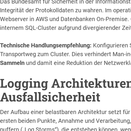
Das Bundesamt für Sicherheit in der Informations
Integrität der Protokolldaten zu wahren. Im operat
Webserver in AWS und Datenbanken On-Premise. Oh
internem SQL-Cluster aufgrund divergierender Zei
Technische Handlungsempfehlung:
Konfigurieren 
Transportweg zum Cluster. Dies verhindert Man-in-
Sammeln
und damit eine Reduktion der Netzwerkl
Logging Architekturen
Ausfallsicherheit
Der Aufbau einer belastbaren Architektur setzt f
ersten beiden Punkte, Annahme und Verarbeitung, i
puffern („Log Storms“), die entstehen können, we