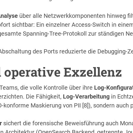
nalyse
über alle Netzwerkkomponenten hinweg filte
fort sichtbar: Ein einzelner Access-Switch in ein
gesamte Spanning-Tree-Protokoll zur ständigen Ne
Abschaltung des Ports reduzierte die Debugging-Z
d operative Exzellenz
-Teams, die volle Kontrolle über ihre
Log-Konfigura
erzichten. Die Fähigkeit,
Log-Verarbeitung
in Echtz
-konforme Maskierung von PII [8]), sondern auch 
r
sichert die forensische Beweisführung auch Mon
n Architektur (OpenSearch Backend, getrennte Jour