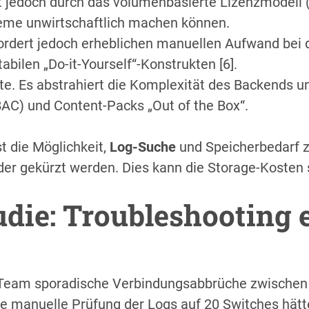
ht jedoch durch das volumenbasierte Lizenzmodell 
steme unwirtschaftlich machen können.
erfordert jedoch erheblichen manuellen Aufwand bei
abilen „Do-it-Yourself“-Konstrukten [6].
tte. Es abstrahiert die Komplexität des Backends u
AC) und Content-Packs „Out of the Box“.
st die Möglichkeit,
Log-Suche
und Speicherbedarf zu
der gekürzt werden. Dies kann die Storage-Kosten s
tudie: Troubleshooting
-Team sporadische Verbindungsabbrüche zwischen
Eine manuelle Prüfung der Logs auf 20 Switches hät