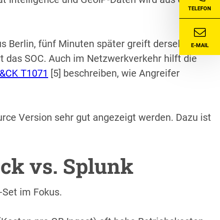
TELEFON
s Berlin, fünf Minuten später greift derselbe User
E-MAIL
rt das SOC. Auch im Netzwerkverkehr hilft die
&CK T1071
[5] beschreiben, wie Angreifer
ce Version sehr gut angezeigt werden. Dazu ist
ack vs. Splunk
-Set im Fokus.