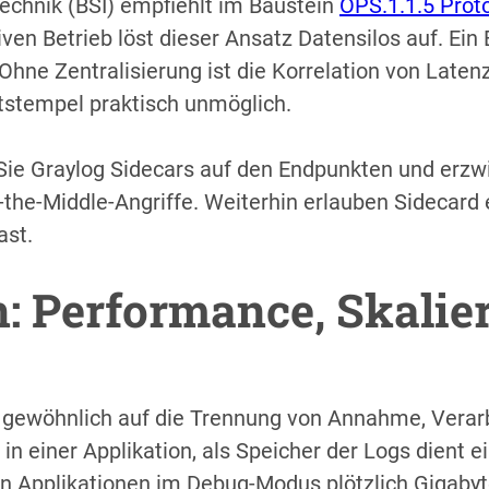
technik (BSI) empfiehlt im Baustein
OPS.1.1.5 Proto
iven Betrieb löst dieser Ansatz Datensilos auf. Ein
ne Zentralisierung ist die Korrelation von Laten
tstempel praktisch unmöglich.
Sie Graylog Sidecars auf den Endpunkten und erzw
the-Middle-Angriffe. Weiterhin erlauben Sidecard 
ast.
: Performance, Skalie
ür gewöhnlich auf die Trennung von Annahme, Verar
n einer Applikation, als Speicher der Logs dient 
nn Applikationen im Debug-Modus plötzlich Gigaby