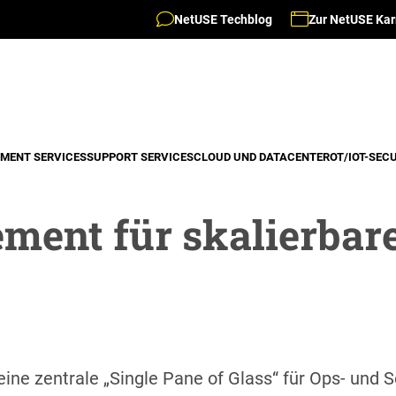
NetUSE Techblog
Zur NetUSE Kar
MENT SERVICES
SUPPORT SERVICES
CLOUD UND DATACENTER
OT/IOT-SEC
ent für skalierbare
eine zentrale „Single Pane of Glass“ für Ops- und 