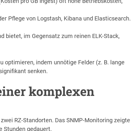
(Kosten pro GB Ingest) oft hohe Betriebskosten,
 der Pflege von Logstash, Kibana und Elasticsearch.
nd bietet, im Gegensatz zum reinen ELK-Stack,
 optimieren, indem unnötige Felder (z. B. lange
ignifikant senken.
 einer komplexen
 zwei RZ-Standorten. Das SNMP-Monitoring zeigte
te Stunden gedauert.