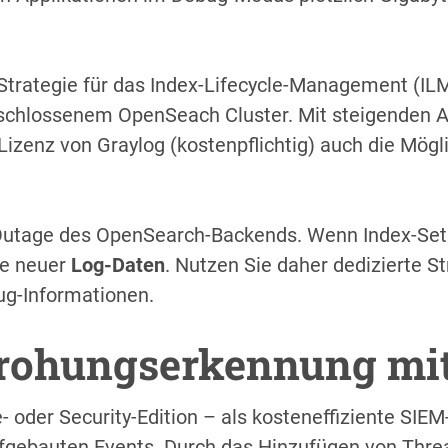
r Strategie für das Index-Lifecycle-Management (IL
eschlossenem OpenSeach Cluster. Mit steigenden 
Lizenz von Graylog (kostenpflichtig) auch die Mögl
l“-Outage des OpenSearch-Backends. Wenn Index-Set
me neuer
Log-Daten
. Nutzen Sie daher dedizierte S
bug-Informationen.
drohungserkennung mit
- oder Security-Edition – als kosteneffiziente SIEM-
fgebauten Events. Durch das Hinzufügen von Threa