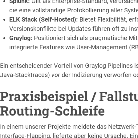
Splunk:
Gilt als Enterprise-Standard, verursac
die eine vollständige Protokollierung aller Sy
ELK Stack (Self-Hosted):
Bietet Flexibilität, 
Versionskonflikte bei Updates führen oft zu inst
Graylog:
Positioniert sich als pragmatische Mi
integrierte Features wie User-Management (RB
Ein entscheidender Vorteil von Graylog Pipelines i
Java-Stacktraces)
vor
der Indizierung verworfen o
Praxisbeispiel / Falls
Routing-Schleife
In einem unserer Projekte meldete das Netzwerk
Interface-Flapping, lieferte aber keine Ursache. 