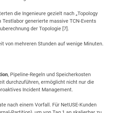
rten die Ingenieure gezielt nach „Topology
em Testlabor generierte massive TCN-Events
uberechnung der Topologie [7].
eit von mehreren Stunden auf wenige Minuten.
tion
, Pipeline-Regeln und Speicherkosten
eit durchzuführen, ermöglicht nicht nur die
proaktives Incident Management.
ate nach einem Vorfall. Für NetUSE-Kunden
nal-Partition), um von Tag 1 an skalierbar zu