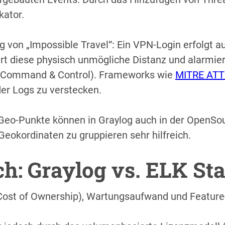
kator.
g von „Impossible Travel“: Ein VPN-Login erfolgt au
ert diese physisch unmögliche Distanz und alarmie
 (Command & Control). Frameworks wie
MITRE ATT
der Logs zu verstecken.
eo-Punkte können in Graylog auch in der OpenSour
eokordinaten zu gruppieren sehr hilfreich.
ch: Graylog vs. ELK St
 Cost of Ownership), Wartungsaufwand und Feature